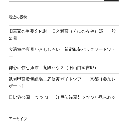
ま
ジ
し
送
た”
最近の投稿
り
の
旧宮家の重要文化財 旧久邇宮（くにのみや）邸 一般
公開
大温室の裏側がおもしろい 新宿御苑バックヤードツア
ー
都心に佇む洋館 九段ハウス（旧山口萬吉邸）
祇園甲部歌舞練場主庭修復ガイドツアー 京都［参加レ
ポート］
日比谷公園 つつじ山 江戸伝統園芸ツツジが見られる
アーカイブ