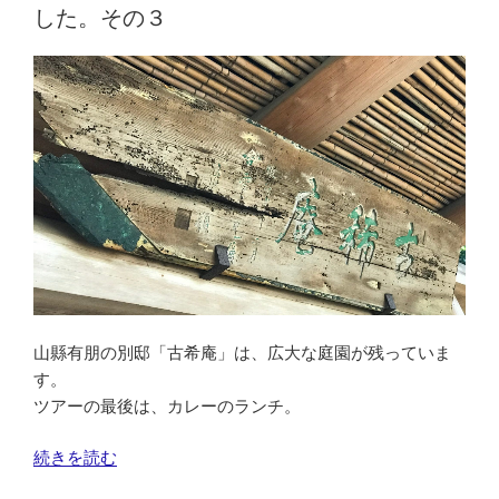
ル
した。その３
籠
清
ど
う
ぶ
つ
か
ま
ぼ
こ”
の
山縣有朋の別邸「古希庵」は、広大な庭園が残っていま
す。
ツアーの最後は、カレーのランチ。
“「坂
続きを読む
の