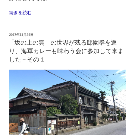
ー
“「坂
続きを読む
も
の
味
上
わ
の
う
投
2017年11月24日
稿
雲」
会
「坂の上の雲」の世界が残る邸園群を巡
日:
の
に
り、海軍カレーも味わう会に参加して来ま
世
参
した－その１
界
加
が
し
残
て
る
来
邸
ま
園
し
群
た。
を
そ
巡
の
り、
３”