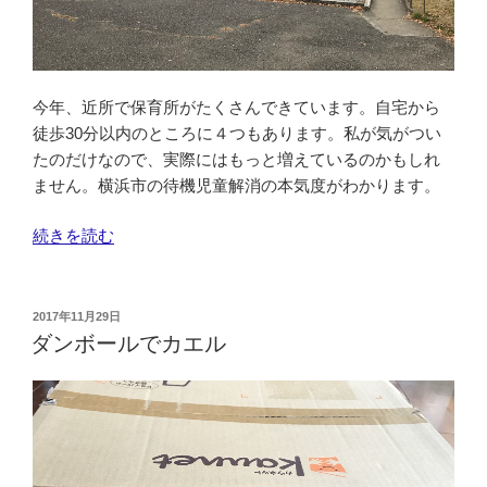
今年、近所で保育所がたくさんできています。自宅から
徒歩30分以内のところに４つもあります。私が気がつい
たのだけなので、実際にはもっと増えているのかもしれ
ません。横浜市の待機児童解消の本気度がわかります。
“公
続きを読む
園
内
の
投
2017年11月29日
稿
保
ダンボールでカエル
日:
育
所
@
横
浜