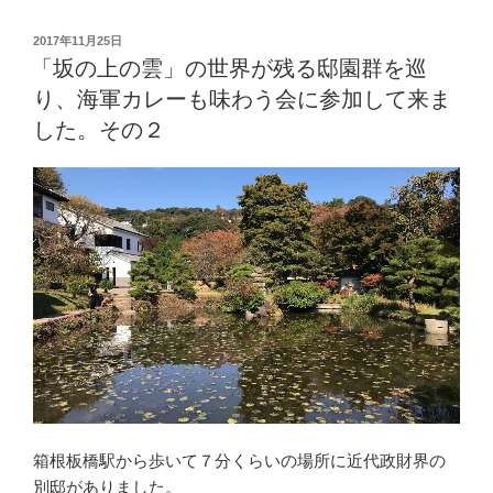
上
の
投
2017年11月25日
稿
雲」
「坂の上の雲」の世界が残る邸園群を巡
日:
の
り、海軍カレーも味わう会に参加して来ま
世
した。その２
界
が
残
る
邸
園
群
を
巡
り、
海
軍
カ
箱根板橋駅から歩いて７分くらいの場所に近代政財界の
レ
別邸がありました。