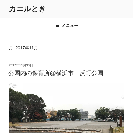
コ
カエルとき
ン
テ
ン
メニュー
ツ
へ
ス
月:
2017年11月
キ
ッ
投
2017年11月30日
プ
稿
公園内の保育所@横浜市 反町公園
日: