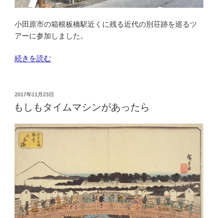
海
の
軍
カ
小田原市の箱根板橋駅近くに残る近代の別荘跡を巡るツ
レ
アーに参加しました。
ー
“「坂
続きを読む
も
の
味
上
わ
の
う
投
2017年11月23日
稿
雲」
会
もしもタイムマシンがあったら
日:
の
に
世
参
界
加
が
し
残
て
る
来
邸
ま
園
し
群
た。