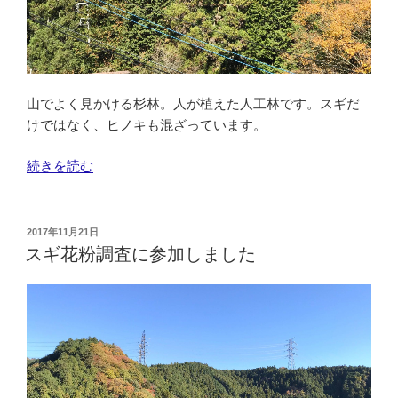
た
ま
ら”
し
の
た
－
そ
山でよく見かける杉林。人が植えた人工林です。スギだ
の
けではなく、ヒノキも混ざっています。
１”
の
“ス
続きを読む
ギ
と
ヒ
投
2017年11月21日
稿
ノ
スギ花粉調査に参加しました
日:
キ
の
違
い”
の