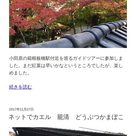
の
小田原の箱根板橋駅付近を巡るガイドツアーに参加しま
した。まだ紅葉は早いかなというところでしたが、楽し
めました。
“隠
続きを読む
れ
た
紅
投
2017年11月27日
稿
葉
ネットでカエル 籠清 どうぶつかまぼこ
日:
ス
ポ