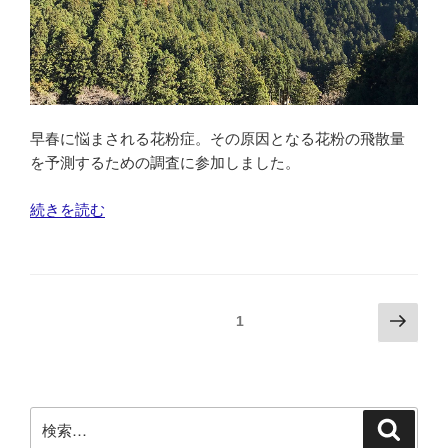
早春に悩まされる花粉症。その原因となる花粉の飛散量
を予測するための調査に参加しました。
“ス
続きを読む
ギ
花
粉
調
投
次
固定ページ
1
査
の
稿
に
ペ
の
参
ー
ペ
加
ジ
検
し
検
ー
索
索: