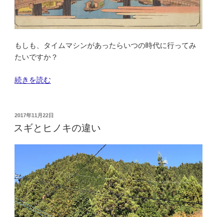
を
そ
巡
の
り、
２”
海
の
もしも、タイムマシンがあったらいつの時代に行ってみ
軍
たいですか？
カ
レ
“も
続きを読む
ー
し
も
も
味
タ
投
2017年11月22日
わ
稿
イ
スギとヒノキの違い
う
日:
ム
会
マ
に
シ
参
ン
加
が
し
あ
て
っ
来