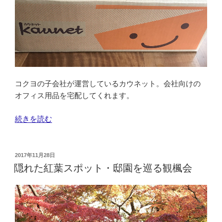
市
反
町
公
園”
の
コクヨの子会社が運営しているカウネット。会社向けの
オフィス用品を宅配してくれます。
“ダ
続きを読む
ン
ボ
ー
投
2017年11月28日
稿
ル
隠れた紅葉スポット・邸園を巡る観楓会
日:
で
カ
エ
ル”