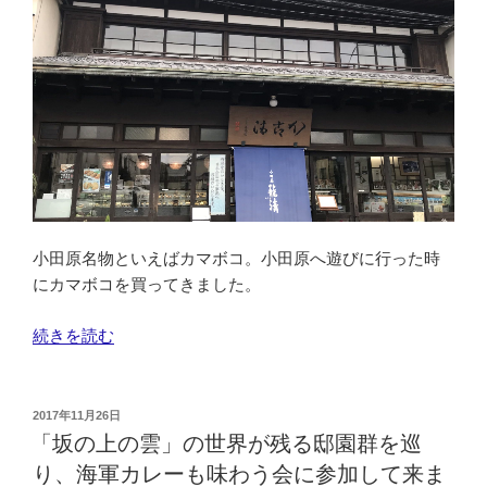
ッ
ト・
邸
園
を
巡
る
観
楓
会”
小田原名物といえばカマボコ。小田原へ遊びに行った時
の
にカマボコを買ってきました。
“ネ
続きを読む
ッ
ト
で
投
2017年11月26日
稿
カ
「坂の上の雲」の世界が残る邸園群を巡
日:
エ
り、海軍カレーも味わう会に参加して来ま