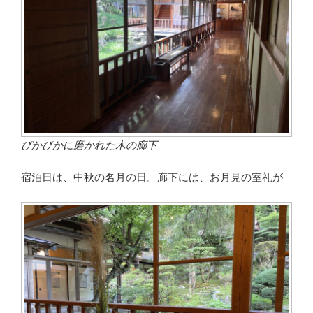
ぴかぴかに磨かれた木の廊下
宿泊日は、中秋の名月の日。廊下には、お月見の室礼が