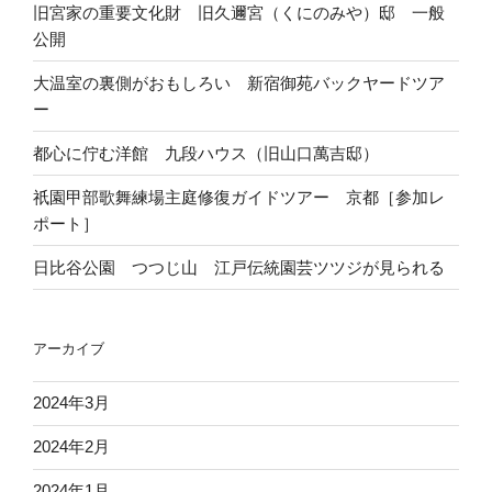
旧宮家の重要文化財 旧久邇宮（くにのみや）邸 一般
公開
大温室の裏側がおもしろい 新宿御苑バックヤードツア
ー
都心に佇む洋館 九段ハウス（旧山口萬吉邸）
祇園甲部歌舞練場主庭修復ガイドツアー 京都［参加レ
ポート］
日比谷公園 つつじ山 江戸伝統園芸ツツジが見られる
アーカイブ
2024年3月
2024年2月
2024年1月