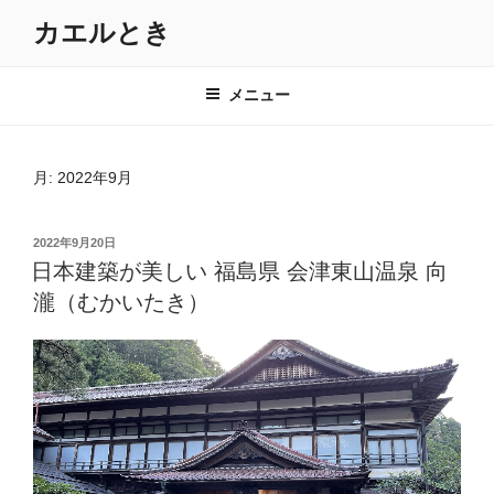
コ
カエルとき
ン
テ
ン
メニュー
ツ
へ
ス
月:
2022年9月
キ
ッ
投
2022年9月20日
プ
稿
日本建築が美しい 福島県 会津東山温泉 向
日:
瀧（むかいたき）