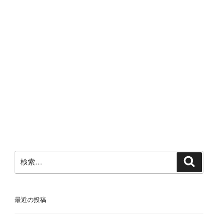
検
検
索
索:
最近の投稿