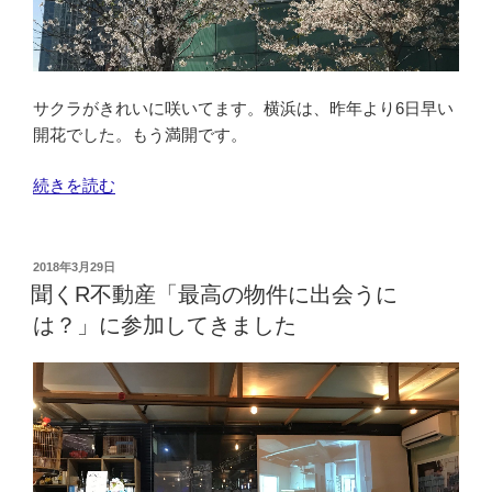
サクラがきれいに咲いてます。横浜は、昨年より6日早い
開花でした。もう満開です。
“サ
続きを読む
ク
ラ
フ
投
2018年3月29日
稿
ォ
聞くR不動産「最高の物件に出会うに
日:
ト
は？」に参加してきました
の
予
定
な
ん
で