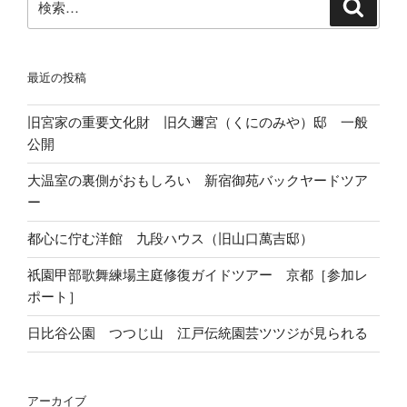
検
基
索
索:
礎
の
最近の投稿
基
礎
旧宮家の重要文化財 旧久邇宮（くにのみや）邸 一般
講
公開
座
１
大温室の裏側がおもしろい 新宿御苑バックヤードツア
時
ー
刻
に
都心に佇む洋館 九段ハウス（旧山口萬吉邸）
つ
祇園甲部歌舞練場主庭修復ガイドツアー 京都［参加レ
い
ポート］
て
@
日比谷公園 つつじ山 江戸伝統園芸ツツジが見られる
江
戸
楽
アーカイブ