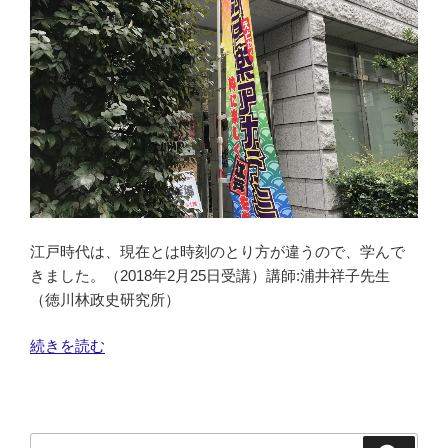
周
年
記
念
グ
ッ
ズ
が
届
き
江戸時代は、現在とは時刻のとり方が違うので、学んで
ま
きました。（2018年2月25日受講）講師:浦井祥子先生
し
（徳川林政史研究所）
た”
の
“江
続きを読む
戸
を
学
ぶ
検