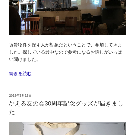
す
が”
の
賃貸物件を探す人が対象だということで、参加してきま
した。探している最中なので参考になるお話しがいっぱ
い聞けました。
“聞
続きを読む
く
R
不
投
2018年3月12日
稿
動
かえる友の会30周年記念グッズが届きまし
日:
産
た
「最
高
の