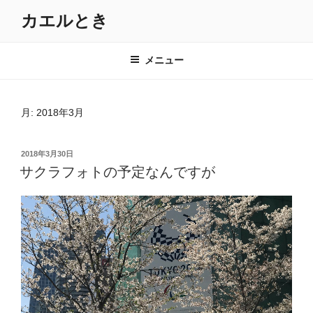
コ
カエルとき
ン
テ
ン
メニュー
ツ
へ
ス
月:
2018年3月
キ
ッ
投
2018年3月30日
プ
稿
サクラフォトの予定なんですが
日: