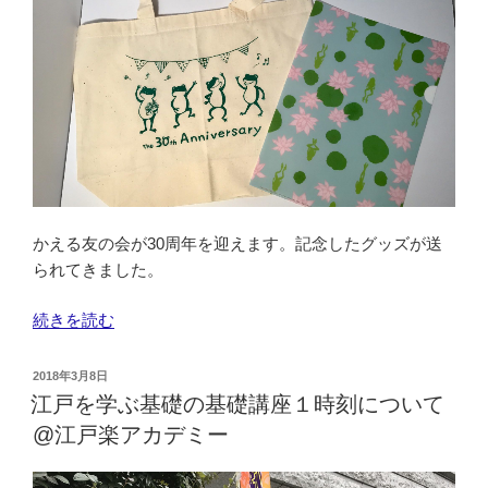
物
件
に
出
会
う
に
は？」
に
かえる友の会が30周年を迎えます。記念したグッズが送
参
られてきました。
加
し
“か
続きを読む
て
え
き
る
ま
投
2018年3月8日
友
稿
江戸を学ぶ基礎の基礎講座１時刻について
し
日:
の
た”
@江戸楽アカデミー
会
の
30