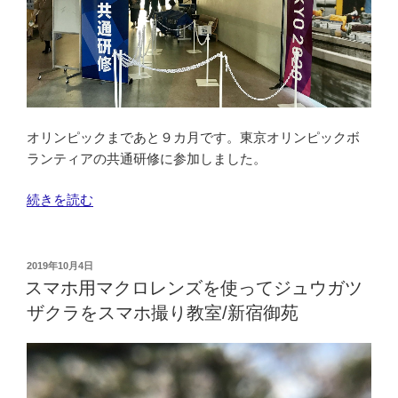
オリンピックまであと９カ月です。東京オリンピックボ
ランティアの共通研修に参加しました。
“東
続きを読む
京
オ
リ
投
2019年10月4日
稿
ン
スマホ用マクロレンズを使ってジュウガツ
日:
ピ
ザクラをスマホ撮り教室/新宿御苑
ッ
ク
ボ
ラ