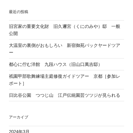
レ
オ
最近の投稿
ン
リ
ズ
ン
旧宮家の重要文化財 旧久邇宮（くにのみや）邸 一般
を
ピ
公開
使
ッ
っ
ク
大温室の裏側がおもしろい 新宿御苑バックヤードツア
て
記
ー
ジ
念
ュ
青
都心に佇む洋館 九段ハウス（旧山口萬吉邸）
ウ
少
祇園甲部歌舞練場主庭修復ガイドツアー 京都［参加レ
ガ
年
ポート］
ツ
セ
ザ
ン
日比谷公園 つつじ山 江戸伝統園芸ツツジが見られる
ク
タ
ラ
ー”
を
の
アーカイブ
ス
マ
2024年3月