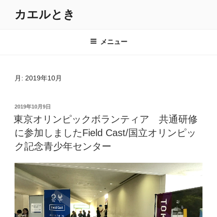
コ
カエルとき
ン
テ
ン
メニュー
ツ
へ
ス
月:
2019年10月
キ
ッ
投
2019年10月9日
プ
稿
東京オリンピックボランティア 共通研修
日:
に参加しましたField Cast/国立オリンピッ
ク記念青少年センター