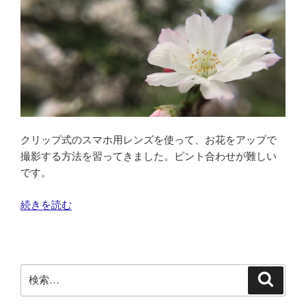
ン
テ
ィ
ア
共
通
研
修
クリップ式のスマホ用レンズを使って、お花をアップで
に
撮影する方法を習ってきました。ピント合わせが難しい
参
です。
加
し
“ス
続きを読む
ま
マ
し
ホ
た
用
Field
マ
検
Cast/
検
ク
索
索:
国
ロ
立