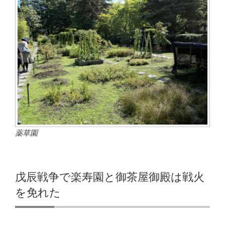
薬草園
戊辰戦争で楽寿園と御茶屋御殿は戦火
を免れた