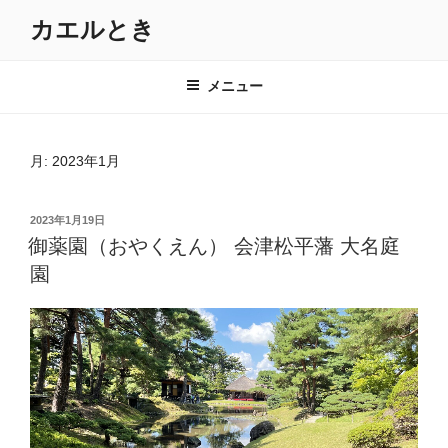
コ
カエルとき
ン
テ
ン
メニュー
ツ
へ
ス
月:
2023年1月
キ
ッ
投
2023年1月19日
プ
稿
御薬園（おやくえん） 会津松平藩 大名庭
日:
園