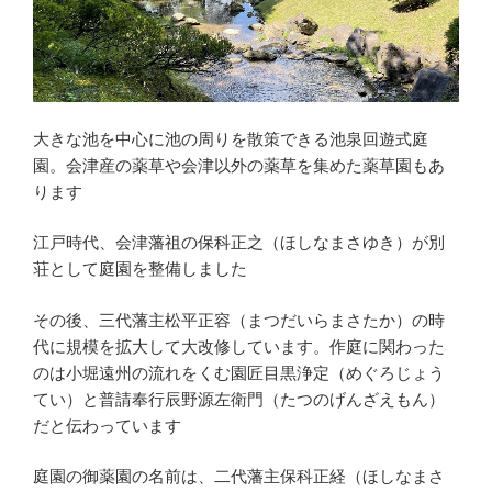
大きな池を中心に池の周りを散策できる池泉回遊式庭
園。会津産の薬草や会津以外の薬草を集めた薬草園もあ
ります
江戸時代、会津藩祖の保科正之（ほしなまさゆき）が別
荘として庭園を整備しました
その後、三代藩主松平正容（まつだいらまさたか）の時
代に規模を拡大して大改修しています。作庭に関わった
のは小堀遠州の流れをくむ園匠目黒浄定（めぐろじょう
てい）と普請奉行辰野源左衛門（たつのげんざえもん）
だと伝わっています
庭園の御薬園の名前は、二代藩主保科正経（ほしなまさ