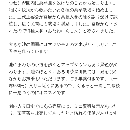
つね）が園内に薬草園を設けたのことから始まります。
領民を疫病から救いたいと各種の薬草栽培を始めまし
た。三代正容公が幕府から高麗人参の種を譲り受けて試
植し、広く民間にも栽培を奨励しました。幕府から下さ
れたので御種人参（おたねにんじん）と称されました。
大きな池の周囲にはマツやモミの大木がどっしりとして
景色を作っています
池のまわりの小道を歩くとアップダウンもあり景色が変
わります。池のほとりにある御茶屋御殿では、庭を眺め
ながらお抹茶もいただけます。ごま羊羹付きです。（一
席600円）入り口近くにあるので、ぐるっと一周して最後
に一息つくのにオススメです
園内入り口すぐにある売店には、ミニ資料展示があった
り、薬草茶を販売してあったりと訪れる価値があります