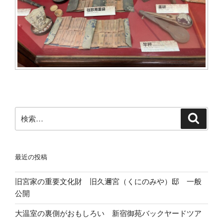
検
検
索
索:
最近の投稿
旧宮家の重要文化財 旧久邇宮（くにのみや）邸 一般
公開
大温室の裏側がおもしろい 新宿御苑バックヤードツア