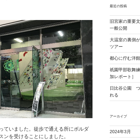
最近の投稿
旧宮家の重要
一般公開
大温室の裏側
ツアー
都心に佇む洋
祇園甲部歌舞
加レポート］
日比谷公園 
れる
アーカイブ
っていました。徒歩で通える所にボルダ
2024年3月
スンを受けることにしました。