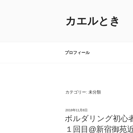
コ
ン
テ
カエルとき
ン
ツ
へ
ス
プロフィール
キ
ッ
プ
カテゴリー:
未分類
投
2018年11月8日
稿
ボルダリング初心
日:
１回目@新宿御苑近く 