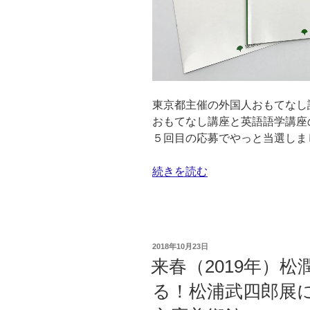
１
回
目
@
新
宿
東京都主催の外国人おもてなし
御
おもてなし講座と英語語学講座
苑
５回目の応募でやっと当選しま
近
く
“ボ
続きを読む
PUMP
ラ
CLIMBER’S
ン
ACADEMY”
テ
の
ィ
投
2018年10月23日
ア
稿
来春（2019年）
日:
で
る！松浦武四郎展
き
そ