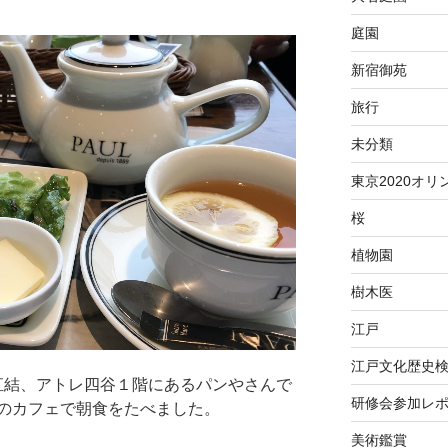
庭園
新宿御苑
旅行
未分類
東京2020オリ
桜
植物園
樹木医
江戸
江戸文化歴史
谷駅直結、アトレ四谷１階にあるパンやさんで
研修会参加レ
のカフェで朝食をたべました。
美術鑑賞