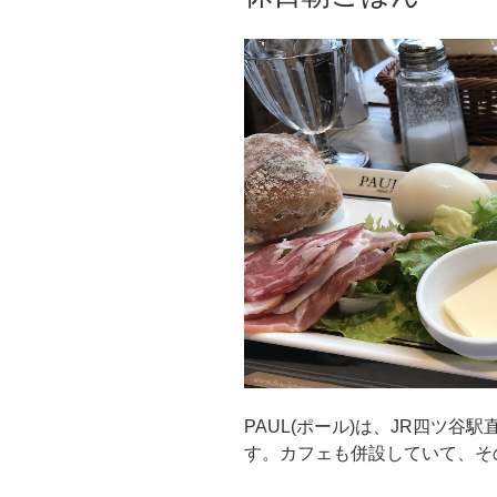
け
術
て
館”
の
の
準
備–
東
京
オ
リ
ン
ピ
ッ
ク
の
ボ
ラ
PAUL(ポール)は、JR四ツ
ン
す。カフェも併設していて、そ
テ
ィ