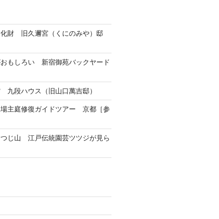
文化財 旧久邇宮（くにのみや）邸
がおもしろい 新宿御苑バックヤード
館 九段ハウス（旧山口萬吉邸）
練場主庭修復ガイドツアー 京都［参
つつじ山 江戸伝統園芸ツツジが見ら