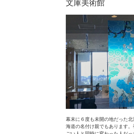
文庫美術館
う
な
気
が
し
て
き
た-
外
国
人
お
も
て
な
し
幕末に６度も未開の地だった北
語
海道の名付け親でもあります。
学
ごい人と同時に変わった人だっ
ボ