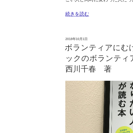
ラ
“来
続きを読む
ン
春
テ
（2019
ィ
年）
ア
投
2018年10月1日
松
講
稿
ボランティアにむ
日:
潤
座
ックのボランティ
主
受
演
講”
西川千春 著
で
の
ド
ラ
マ
化
さ
れ
る！
松