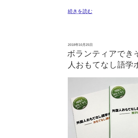
“ボ
続きを読む
ル
ダ
リ
ン
投
2018年10月25日
グ
稿
ボランティアでき
日:
初
人おもてなし語学
心
者、
初
体
験
し
て
き
ま
し
た