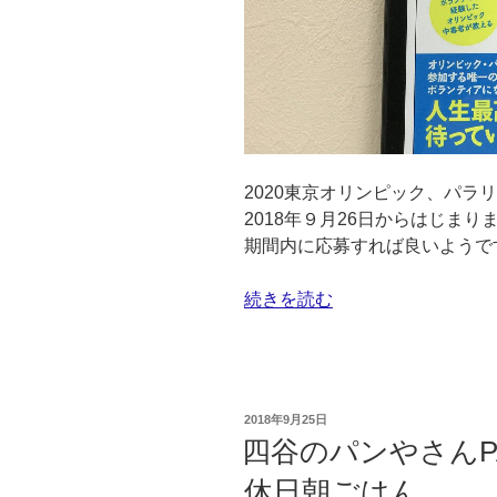
浦
武
四
郎
展
に
行
2020東京オリンピック、パラ
っ
2018年９月26日からはじま
て
期間内に応募すれば良いようで
き
ま
“ボ
続きを読む
し
ラ
た–
ン
静
テ
嘉
ィ
堂
投
2018年9月25日
ア
文
稿
四谷のパンやさんP
日:
に
庫
休日朝ごはん
む
美