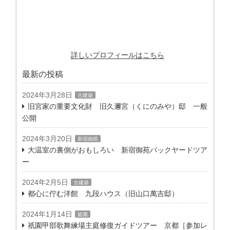
詳しいプロフィールはこちら
最新の投稿
2024年3月28日
古建築
旧宮家の重要文化財 旧久邇宮（くにのみや）邸 一般
公開
2024年3月20日
新宿御苑
大温室の裏側がおもしろい 新宿御苑バックヤードツア
ー
2024年2月5日
古建築
都心に佇む洋館 九段ハウス（旧山口萬吉邸）
2024年1月14日
庭園
祇園甲部歌舞練場主庭修復ガイドツアー 京都［参加レ