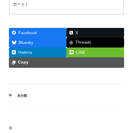
ポート］
Facebook
X
Threads
Bluesky
Hatena
LINE
Copy
カ
未分類
テ
ゴ
リ
ー
投
前
前
稿