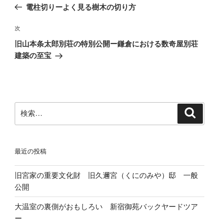
の
電柱切りーよく見る樹木の切り方
ナ
投
ビ
稿
次
次
ゲ
の
旧山本条太郎別荘の特別公開ー鎌倉における数奇屋別荘
投
ー
建築の至宝
稿
シ
ョ
ン
検
検
索
索:
最近の投稿
旧宮家の重要文化財 旧久邇宮（くにのみや）邸 一般
公開
大温室の裏側がおもしろい 新宿御苑バックヤードツア
ー