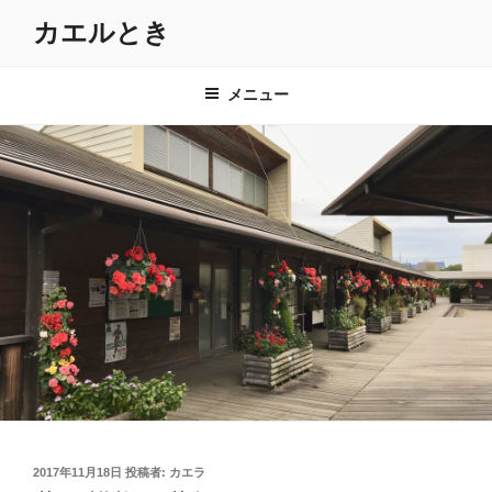
コ
カエルとき
ン
テ
ン
メニュー
ツ
へ
ス
キ
ッ
プ
投
2017年11月18日
投稿者:
カエラ
稿