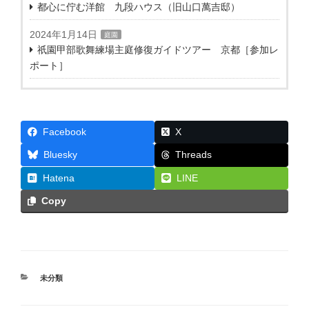
都心に佇む洋館 九段ハウス（旧山口萬吉邸）
2024年1月14日
庭園
祇園甲部歌舞練場主庭修復ガイドツアー 京都［参加レ
ポート］
Facebook
X
Threads
Bluesky
Hatena
LINE
Copy
カ
未分類
テ
ゴ