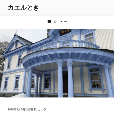
コ
カエルとき
ン
テ
ン
メニュー
ツ
へ
ス
キ
ッ
プ
投
2018年1月14日
投稿者:
カエラ
稿