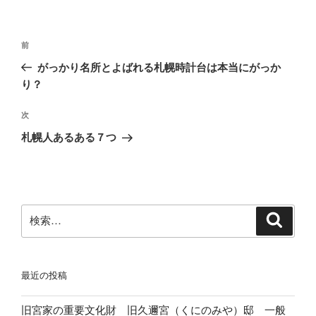
リ
ー
投
前
前
稿
の
がっかり名所とよばれる札幌時計台は本当にがっか
ナ
投
り？
ビ
稿
ゲ
次
次
の
ー
札幌人あるある７つ
投
シ
稿
ョ
ン
検
検
索
索:
最近の投稿
旧宮家の重要文化財 旧久邇宮（くにのみや）邸 一般