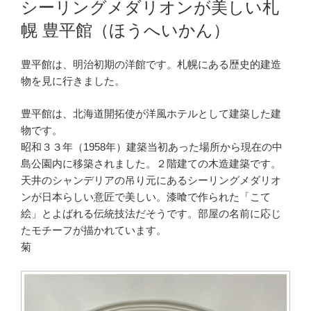
シーリングメダリオンが美しい札
日:
幌 豊平館（ほうへいかん）
豊平館は、明治初期の洋館です。札幌にある歴史的建造
物を見に行きました。
豊平館は、北海道開拓使が洋風ホテルとして建築した建
物です。
昭和３３年（1958年）建築当初あった場所から現在の中
島公園内に移築されました。２階建ての木造建築です。
天井のシャンデリアの吊り元にあるシーリングメダリオ
ンが日本らしい意匠で美しい。漆喰で作られた「こて
絵」とよばれる伝統技法だそうです。部屋の名前に応じ
たモチーフが描かれています。
菊