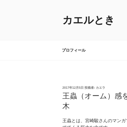
コ
ン
テ
カエルとき
ン
ツ
へ
ス
プロフィール
キ
ッ
プ
投
2017年12月5日
投稿者:
カエラ
稿
王蟲（オーム）感
日:
木
王蟲とは、宮崎駿さんのマンガ