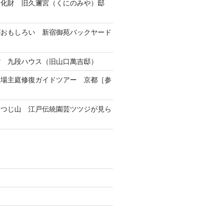
文化財 旧久邇宮（くにのみや）邸
がおもしろい 新宿御苑バックヤード
館 九段ハウス（旧山口萬吉邸）
練場主庭修復ガイドツアー 京都［参
つつじ山 江戸伝統園芸ツツジが見ら