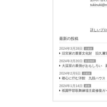
tukinuki@rm
詳しいプロ
最新の投稿
2024年3月28日
古建築
旧宮家の重要文化財 旧久邇
2024年3月20日
新宿御苑
大温室の裏側がおもしろい 
2024年2月5日
古建築
都心に佇む洋館 九段ハウス
2024年1月14日
庭園
祇園甲部歌舞練場主庭修復ガ