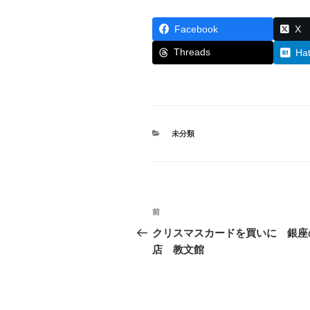
Facebook
X
Threads
Ha
カ
未分類
テ
ゴ
リ
ー
投
前
前
稿
の
クリスマスカードを買いに 銀座
投
店 教文館
ナ
稿
ビ
ゲ