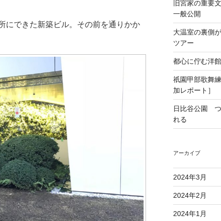
旧宮家の重要
一般公開
所にできた新築ビル。その前を通りかか
大温室の裏側
ツアー
都心に佇む洋
祇園甲部歌舞
加レポート］
日比谷公園 
れる
アーカイブ
2024年3月
2024年2月
2024年1月