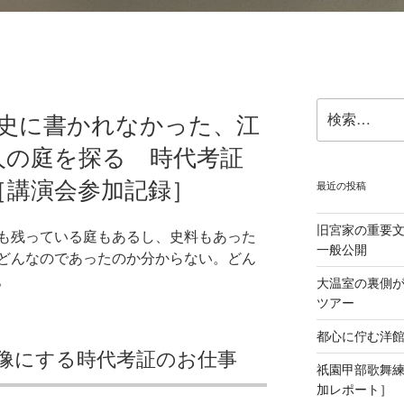
検
園史に書かれなかった、江
索:
人の庭を探る 時代考証
［講演会参加記録］
最近の投稿
旧宮家の重要
も残っている庭もあるし、史料もあった
一般公開
どんなのであったのか分からない。どん
。
大温室の裏側
ツアー
都心に佇む洋
像にする時代考証のお仕事
祇園甲部歌舞
加レポート］