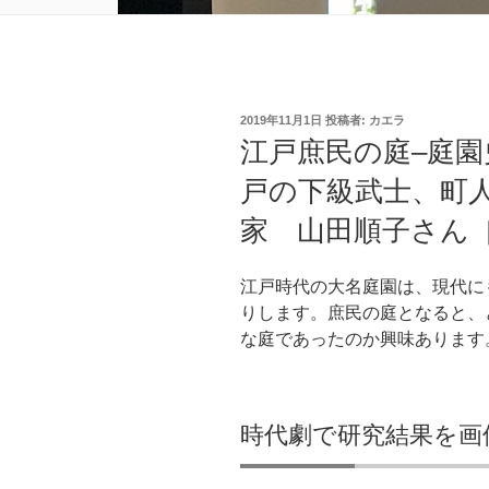
投
2019年11月1日
投稿者:
カエラ
稿
江戸庶民の庭–庭
日:
戸の下級武士、町
家 山田順子さん
江戸時代の大名庭園は、現代に
りします。庶民の庭となると、
な庭であったのか興味あります
時代劇で研究結果を画