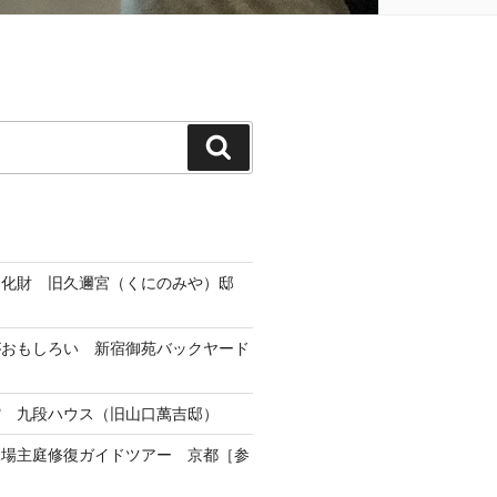
検
索
文化財 旧久邇宮（くにのみや）邸
がおもしろい 新宿御苑バックヤード
館 九段ハウス（旧山口萬吉邸）
練場主庭修復ガイドツアー 京都［参