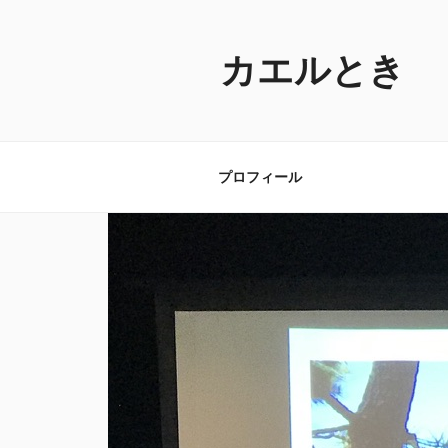
コ
ン
テ
カエルとき
ン
ツ
へ
ス
プロフィール
キ
ッ
プ