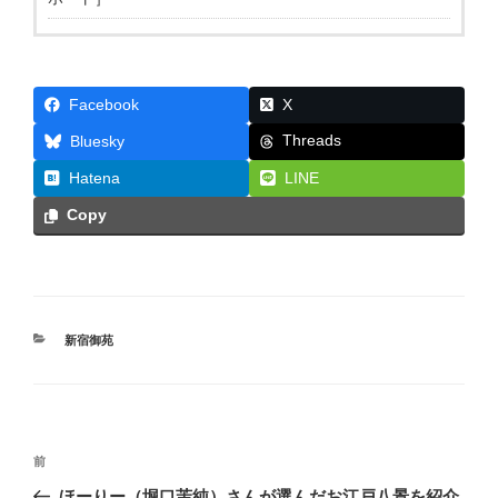
Facebook
X
Threads
Bluesky
Hatena
LINE
Copy
カ
新宿御苑
テ
ゴ
リ
ー
投
前
前
稿
の
ほーりー（堀口茉純）さんが選んだお江戸八景を紹介