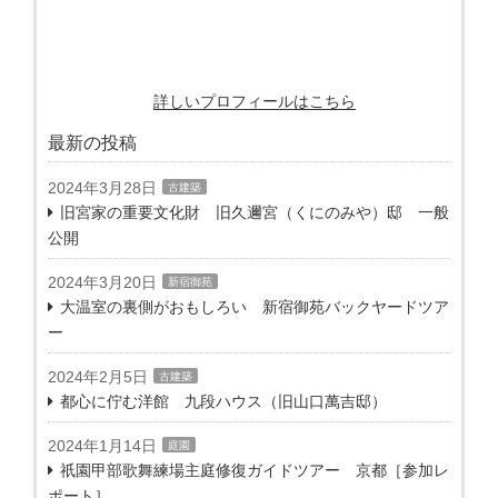
詳しいプロフィールはこちら
最新の投稿
2024年3月28日
古建築
旧宮家の重要文化財 旧久邇宮（くにのみや）邸 一般
公開
2024年3月20日
新宿御苑
大温室の裏側がおもしろい 新宿御苑バックヤードツア
ー
2024年2月5日
古建築
都心に佇む洋館 九段ハウス（旧山口萬吉邸）
2024年1月14日
庭園
祇園甲部歌舞練場主庭修復ガイドツアー 京都［参加レ
ポート］