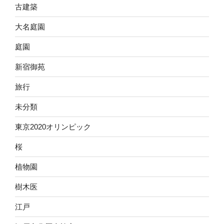
古建築
大名庭園
庭園
新宿御苑
旅行
未分類
東京2020オリンピック
桜
植物園
樹木医
江戸