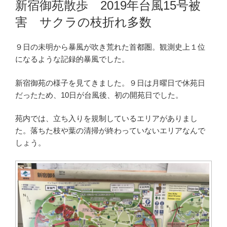
新宿御苑散歩 2019年台風15号被
日:
害 サクラの枝折れ多数
９日の未明から暴風が吹き荒れた首都圏。観測史上１位
になるような記録的暴風でした。
新宿御苑の様子を見てきました。９日は月曜日で休苑日
だったため、10日が台風後、初の開苑日でした。
苑内では、立ち入りを規制しているエリアがありまし
た。落ちた枝や葉の清掃が終わっていないエリアなんで
しょう。