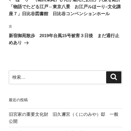
ナ
投
「物語でたどる江戸⇔東京八景 お江戸ルほーり–文化講
ビ
稿
座７」日比谷図書館 日比谷コンベンションホール
ゲ
次
次
ー
の
シ
新宿御苑散歩 2019年台風15号被害３日後 まだ通行止
投
めあり
ョ
稿
ン
検
検
索
索:
最近の投稿
旧宮家の重要文化財 旧久邇宮（くにのみや）邸 一般
公開