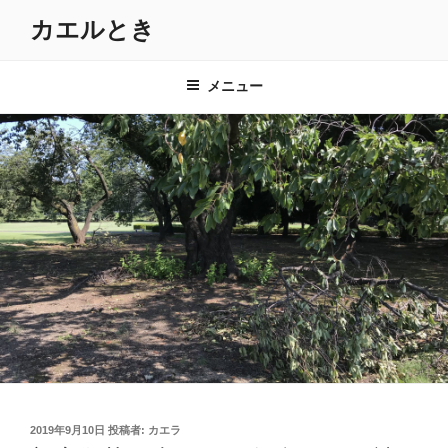
コ
カエルとき
ン
テ
ン
メニュー
ツ
へ
ス
キ
ッ
プ
投
2019年9月10日
投稿者:
カエラ
稿