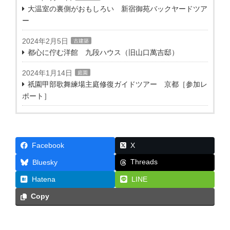
大温室の裏側がおもしろい 新宿御苑バックヤードツア
ー
2024年2月5日
古建築
都心に佇む洋館 九段ハウス（旧山口萬吉邸）
2024年1月14日
庭園
祇園甲部歌舞練場主庭修復ガイドツアー 京都［参加レ
ポート］
Facebook
X
Threads
Bluesky
Hatena
LINE
Copy