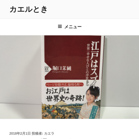
コ
カエルとき
ン
テ
ン
メニュー
ツ
へ
ス
キ
ッ
プ
投
2018年2月1日
投稿者:
カエラ
稿