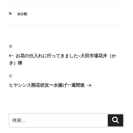
カ
未分類
テ
ゴ
リ
ー
投
前
前
稿
の
お花の仕入れに行ってきました–大田市場花卉（か
ナ
投
き）棟
ビ
稿
ゲ
次
次
の
ー
ヒヤシンス開花状況ー水揚げ一週間後
投
シ
稿
ョ
ン
検
検
索
索: