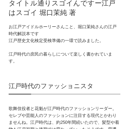
タイトル通りスゴイんですー江戸
日:
はスゴイ 堀口茉純 著
お江戸アイドルホーリーさんこと、堀口茉純さんの江戸
時代解説本です
江戸歴史文化検定受検準備の一環で読みました。
江戸時代の庶民の暮らしについて楽しく書かれていま
す。
江戸時代のファッショニスタ
歌舞伎役者と花魁が江戸時代のファッションリーダー。
セレブや芸能人のファッションに注目する現代とかわり
ませんね。江戸時代は、約250年間続いたので、髪型や着