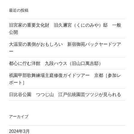
最近の投稿
旧宮家の重要文化財 旧久邇宮（くにのみや）邸 一般
公開
大温室の裏側がおもしろい 新宿御苑バックヤードツア
ー
都心に佇む洋館 九段ハウス（旧山口萬吉邸）
祇園甲部歌舞練場主庭修復ガイドツアー 京都［参加レ
ポート］
日比谷公園 つつじ山 江戸伝統園芸ツツジが見られる
アーカイブ
2024年3月