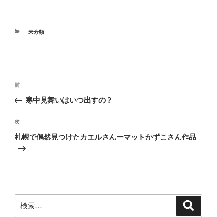
カ
未分類
テ
ゴ
リ
ー
投
前
前
稿
の
寒中見舞いはいつ出すの？
ナ
投
ビ
稿
次
次
ゲ
の
札幌で偶然見つけたカエルさんーマットかずこさん作品
投
ー
稿
シ
ョ
ン
検
検
索
索: