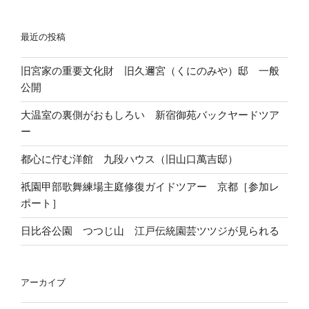
最近の投稿
旧宮家の重要文化財 旧久邇宮（くにのみや）邸 一般
公開
大温室の裏側がおもしろい 新宿御苑バックヤードツア
ー
都心に佇む洋館 九段ハウス（旧山口萬吉邸）
祇園甲部歌舞練場主庭修復ガイドツアー 京都［参加レ
ポート］
日比谷公園 つつじ山 江戸伝統園芸ツツジが見られる
アーカイブ