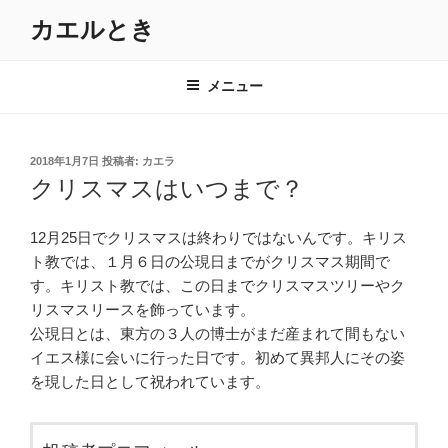
コ
カエルとき
ン
テ
ン
メニュー
ツ
へ
ス
投
2018年1月7日
投稿者:
カエラ
キ
稿
クリスマスはいつまで？
日:
ッ
プ
12月25日でクリスマスは終わりではないんです。キリス
ト教では、１月６日の公現日までがクリスマス期間で
す。キリスト教では、この日までクリスマスツリーやク
リスマスリースを飾っています。
公現日とは、東方の３人の博士がまだ産まれて間もない
イエス様に会いに行った日です。初めて異邦人にその姿
を現した日として祝われています。