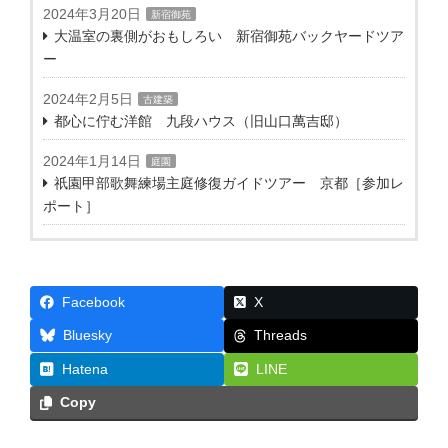
2024年3月20日
新宿御苑
大温室の裏側がおもしろい 新宿御苑バックヤードツア
ー
2024年2月5日
古建築
都心に佇む洋館 九段ハウス（旧山口萬吉邸）
2024年1月14日
庭園
祇園甲部歌舞練場主庭修復ガイドツアー 京都［参加レ
ポート］
Facebook
X
Threads
Bluesky
Hatena
LINE
Copy