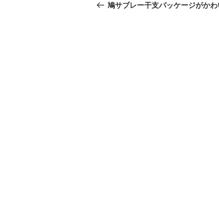
稿
の
鳩サブレー干支パッケージがかわ
投
ナ
稿
ビ
ゲ
ー
シ
ョ
ン