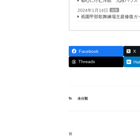
都心に佇む洋館 九段ハウス
2024年1月14日
庭園
祇園甲部歌舞練場主庭修復ガ
Facebook
X
Threads
Ha
カ
未分類
テ
ゴ
リ
ー
投
前
前