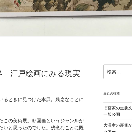
検
界 江戸絵画にみる現実
索:
最近の投稿
いるときに見つけた本展。残念なことに
。
旧宮家の重要
一般公開
たこの美術展。邸園画というジャンルが
大温室の裏側
たいと思ったのでした。残念なことに既
ツアー