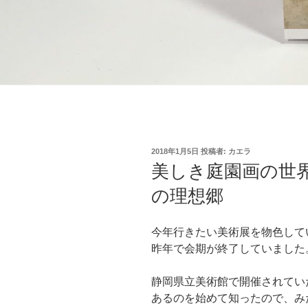
投
2018年1月5日
投稿者:
カエラ
稿
美しき庭園画の世
日:
の理想郷
今年行きたい美術展を物色して
昨年で会期が終了していました
静岡県立美術館で開催されてい
あるのを始めて知ったので、み