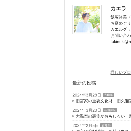
カエラ
飯塚裕美（
お庭めぐり
カエルグッ
お問い合わ
tukinuki@rm
詳しいプロ
最新の投稿
2024年3月28日
古建築
旧宮家の重要文化財 旧久邇
2024年3月20日
新宿御苑
大温室の裏側がおもしろい 
2024年2月5日
古建築