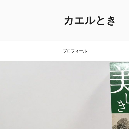
コ
ン
テ
カエルとき
ン
ツ
へ
ス
プロフィール
キ
ッ
プ