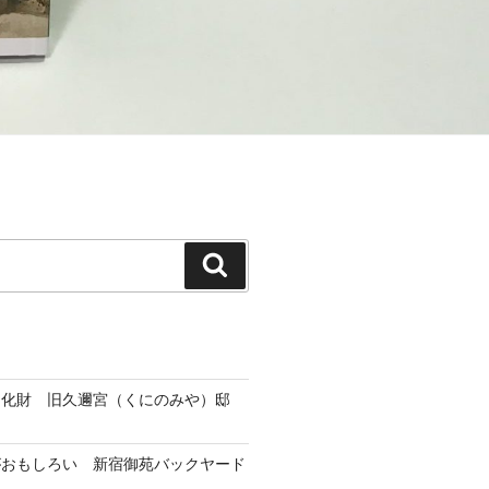
検
索
文化財 旧久邇宮（くにのみや）邸
がおもしろい 新宿御苑バックヤード