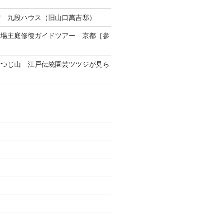
館 九段ハウス（旧山口萬吉邸）
練場主庭修復ガイドツアー 京都［参
つつじ山 江戸伝統園芸ツツジが見ら