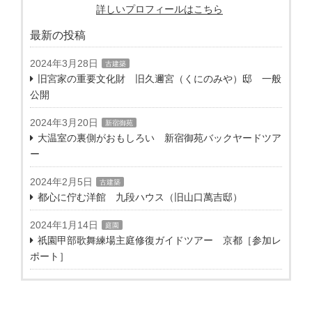
詳しいプロフィールはこちら
最新の投稿
2024年3月28日
古建築
旧宮家の重要文化財 旧久邇宮（くにのみや）邸 一般
公開
2024年3月20日
新宿御苑
大温室の裏側がおもしろい 新宿御苑バックヤードツア
ー
2024年2月5日
古建築
都心に佇む洋館 九段ハウス（旧山口萬吉邸）
2024年1月14日
庭園
祇園甲部歌舞練場主庭修復ガイドツアー 京都［参加レ
ポート］