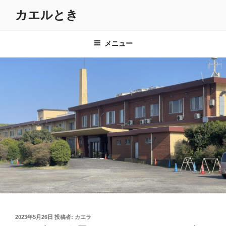
コ
カエルとき
ン
テ
ン
メニュー
ツ
へ
ス
キ
ッ
プ
投
2023年5月26日
投稿者:
カエラ
稿