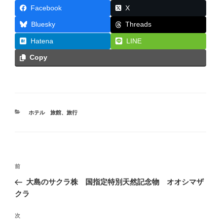
Facebook
X
Threads
Bluesky
Hatena
LINE
Copy
カ
ホテル 旅館
、
旅行
テ
ゴ
リ
ー
投
前
前
稿
の
大島のサクラ株 国指定特別天然記念物 オオシマザ
ナ
投
クラ
ビ
稿
ゲ
次
次