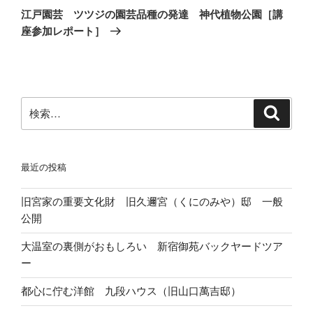
の
ー
江戸園芸 ツツジの園芸品種の発達 神代植物公園［講
投
シ
座参加レポート］
稿
ョ
ン
検
検
索
索:
最近の投稿
旧宮家の重要文化財 旧久邇宮（くにのみや）邸 一般
公開
大温室の裏側がおもしろい 新宿御苑バックヤードツア
ー
都心に佇む洋館 九段ハウス（旧山口萬吉邸）